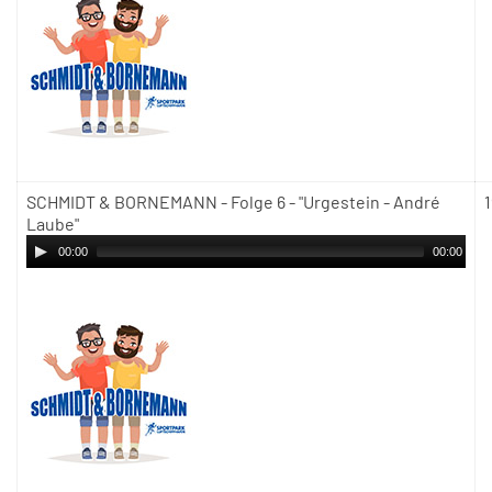
SCHMIDT & BORNEMANN - Folge 6 - "Urgestein - André
1
Laube"
00:00
00:00